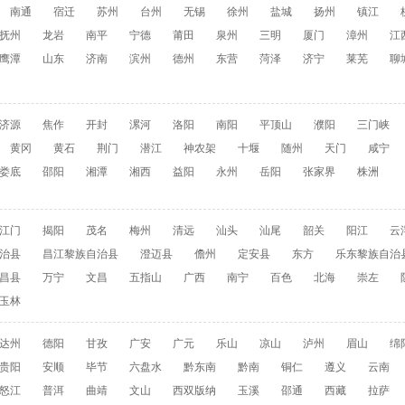
南通
宿迁
苏州
台州
无锡
徐州
盐城
扬州
镇江
抚州
龙岩
南平
宁德
莆田
泉州
三明
厦门
漳州
江
鹰潭
山东
济南
滨州
德州
东营
菏泽
济宁
莱芜
聊
济源
焦作
开封
漯河
洛阳
南阳
平顶山
濮阳
三门峡
黄冈
黄石
荆门
潜江
神农架
十堰
随州
天门
咸宁
娄底
邵阳
湘潭
湘西
益阳
永州
岳阳
张家界
株洲
江门
揭阳
茂名
梅州
清远
汕头
汕尾
韶关
阳江
云
治县
昌江黎族自治县
澄迈县
儋州
定安县
东方
乐东黎族自治
昌县
万宁
文昌
五指山
广西
南宁
百色
北海
崇左
玉林
达州
德阳
甘孜
广安
广元
乐山
凉山
泸州
眉山
绵
贵阳
安顺
毕节
六盘水
黔东南
黔南
铜仁
遵义
云南
怒江
普洱
曲靖
文山
西双版纳
玉溪
邵通
西藏
拉萨