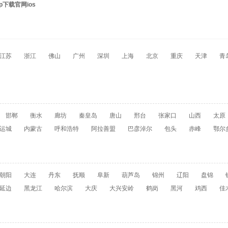
p下载官网ios
江苏
浙江
佛山
广州
深圳
上海
北京
重庆
天津
青
邯郸
衡水
廊坊
秦皇岛
唐山
邢台
张家口
山西
太原
运城
内蒙古
呼和浩特
阿拉善盟
巴彦淖尔
包头
赤峰
鄂尔
朝阳
大连
丹东
抚顺
阜新
葫芦岛
锦州
辽阳
盘锦
延边
黑龙江
哈尔滨
大庆
大兴安岭
鹤岗
黑河
鸡西
佳