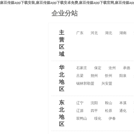
麻豆传媒app下载安装,麻豆传媒app下载安卓免费,麻豆传媒app下载官网,麻豆传媒ap
企业分站
主
广东
河北
湖北
湖南
营
区
域
华
石家庄
保定
沧州
承德
北
吕梁
朔州
忻州
阳泉
地
锡林郭勒盟
兴安盟
区
东
辽宁
沈阳
鞍山
本溪
北
辽源
四平
松原
通化
地
双鸭山
绥化
伊春
区