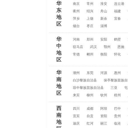
华
南京
常州
淮安
连云港
东
衢州
绍兴
舟山
福建
地
萍乡
上饶
新余
宜春
区
烟台
枣庄
淄博
华
河南
郑州
安阳
鹤壁
中
驻马店
武汉
鄂州
恩施
地
常德
郴州
衡阳
怀化
区
华
潮州
东莞
河源
惠州
南
白沙黎族自治县
保亭黎族苗族自
地
琼中黎族苗族自治县
三亚
屯
区
来宾
柳州
钦州
梧州
西
四川
成都
阿坝
巴中
南
宜宾
自贡
资阳
贵州
地
迪庆
红河
丽江
临沧