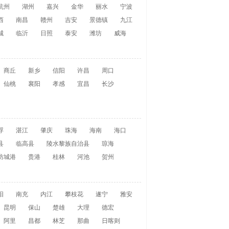
杭州
湖州
嘉兴
金华
丽水
宁波
西
南昌
赣州
吉安
景德镇
九江
城
临沂
日照
泰安
潍坊
威海
商丘
新乡
信阳
许昌
周口
仙桃
襄阳
孝感
宜昌
长沙
浮
湛江
肇庆
珠海
海南
海口
县
临高县
陵水黎族自治县
琼海
防城港
贵港
桂林
河池
贺州
阳
南充
内江
攀枝花
遂宁
雅安
昆明
保山
楚雄
大理
德宏
阿里
昌都
林芝
那曲
日喀则